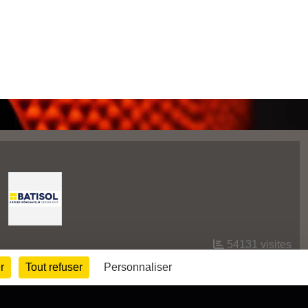
54131
visites
r
Tout refuser
Personnaliser
Informations légales
Signaler un contenu inapproprié