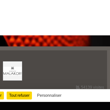
54139
visites
r
Tout refuser
Personnaliser
Informations légales
Signaler un contenu inapproprié