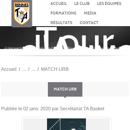
Panneau de gestion des cookies
ACCUEIL
LE CLUB
LES ÉQUIPES
FORMATIONS
MEDIA
Tour
RÉSULTATS
CONTACT
d'Auv
BASK
Accueil
MATCH URB
MATCH URB
Publiée le
02 janv. 2020
par Secrétariat TA Basket