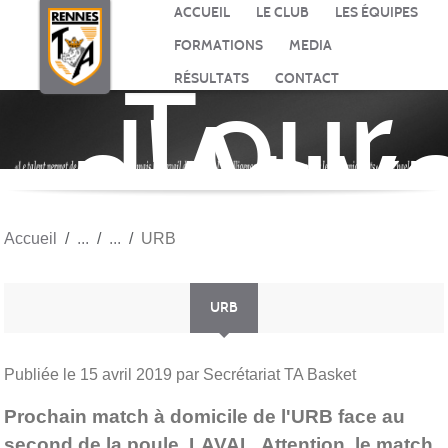
Panneau de gestion des cookies
ACCUEIL
LE CLUB
LES ÉQUIPES
FORMATIONS
MEDIA
Tour
RÉSULTATS
CONTACT
d'Auv
BASK
Accueil
URB
URB
Publiée le
15 avril 2019
par Secrétariat TA Basket
Prochain match à domicile de l'URB face au
second de la poule, LAVAL. Attention, le match