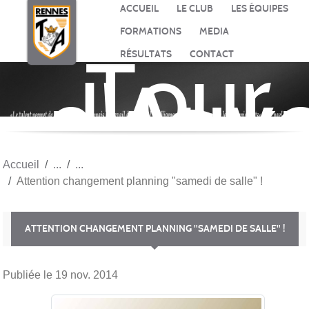
Panneau de gestion des cookies
ACCUEIL
LE CLUB
LES ÉQUIPES
FORMATIONS
MEDIA
Tour
RÉSULTATS
CONTACT
d'Auv
BASK
Accueil
Attention changement planning "samedi de salle" !
ATTENTION CHANGEMENT PLANNING "SAMEDI DE SALLE" !
Publiée le
19 nov. 2014