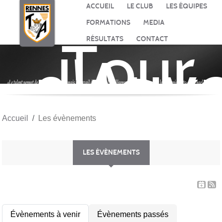
Panneau de gestion des cookies
ACCUEIL
LE CLUB
LES ÉQUIPES
FORMATIONS
MEDIA
Tour
RÉSULTATS
CONTACT
d'Auv
BASK
Accueil
Les évènements
LES ÉVÈNEMENTS
Évènements à venir
Évènements passés