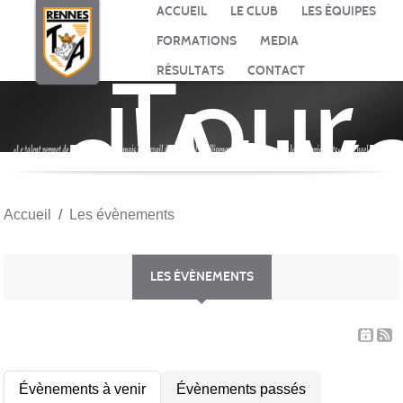
Panneau de gestion des cookies
ACCUEIL
LE CLUB
LES ÉQUIPES
FORMATIONS
MEDIA
Tour
RÉSULTATS
CONTACT
d'Auv
BASK
Accueil
Les évènements
LES ÉVÈNEMENTS
Évènements à venir
Évènements passés