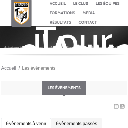
Panneau de gestion des cookies
ACCUEIL
LE CLUB
LES ÉQUIPES
FORMATIONS
MEDIA
Tour
RÉSULTATS
CONTACT
d'Auv
BASK
Accueil
Les évènements
LES ÉVÈNEMENTS
Évènements à venir
Évènements passés