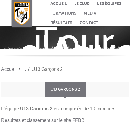
Panneau de gestion des cookies
ACCUEIL
LE CLUB
LES ÉQUIPES
FORMATIONS
MEDIA
Tour
RÉSULTATS
CONTACT
d'Auv
BASK
Accueil
U13 Garçons 2
U13 GARÇONS 2
L'équipe
U13 Garçons 2
est composée de 10 membres.
Résultats et classement sur le site FFBB